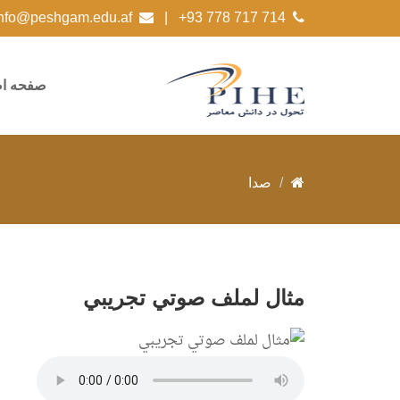
|
info@peshgam.edu.af
+93 778 717 714
صفحه ا
صدا
مثال لملف صوتي تجريبي